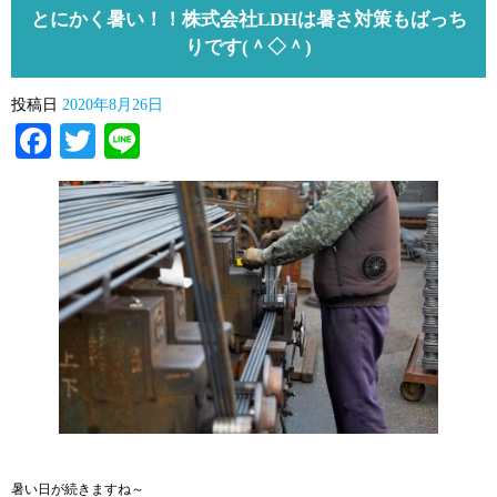
とにかく暑い！！株式会社LDHは暑さ対策もばっち
りです(＾◇＾)
投稿日
2020年8月26日
Facebook
Twitter
Line
暑い日が続きますね～